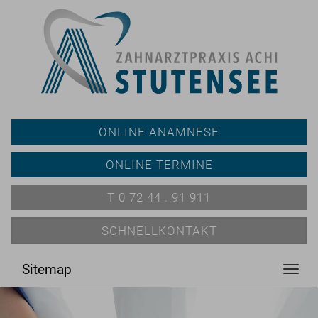
ONLINE ANAMNESE
ONLINE TERMINE
T 0 72 44 . 91 911
SCHNELLKONTAKT
Sitemap
Toggl
navig