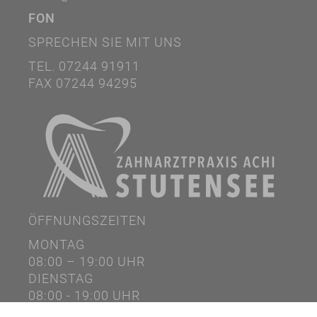
FON
SPRECHEN SIE MIT UNS
TEL. 07244 91911
FAX 07244 94295
ÖFFNUNGSZEITEN
MONTAG
08:00 – 19:00 UHR
DIENSTAG
08:00 - 19:00 UHR
MITTWOCH