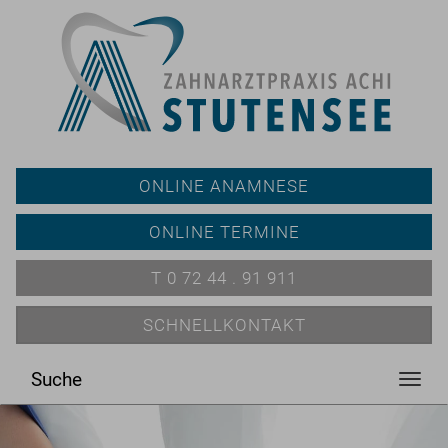
ONLINE ANAMNESE
ONLINE TERMINE
T 0 72 44 . 91 911
SCHNELLKONTAKT
Suche
Toggl
navig